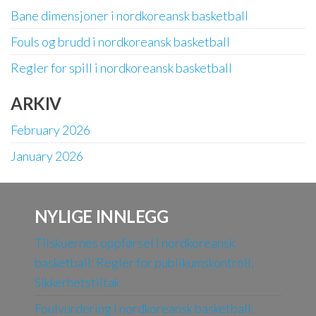
Bane dimensjoner i nordkoreansk basketball
Fouls og brudd i nordkoreansk basketball
Regler for spill i nordkoreansk basketball
ARKIV
February 2026
January 2026
NYLIGE INNLEGG
Tilskuernes oppførsel i nordkoreansk
basketball: Regler for publikumskontroll,
Sikkerhetstiltak
Foulvurdering i nordkoreansk basketball: