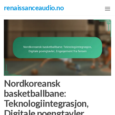
Skip
renaissanceaudio.no
to
the
content
Nordkoreansk
basketballbane:
Teknologiintegrasjon,
Digitale poengtavler,