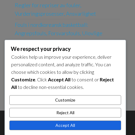
Regler for repriser av fouler,
Vurderingsprosesser, Ansvarlighet
Fouls i nordkoreansk basketball:
Angrepsfouls, Forsvarsfouls, Ulovlige
skjerminger
We respect your privacy
Nordkoreansk basketballbane:
Cookies help us improve your experience, deliver
Flerbruksfasiliteter, Tilpasningsevne,
personalized content, and analyze traffic. You can
Arrangering av arrangementer
choose which cookies to allow by clicking
Customize
. Click
Accept All
to consent or
Reject
Spiller sikkerhet i nordkoreansk basketball:
All
to decline non-essential cookies.
Skaderelaterte feil,
hjernerystelsesprosedyrer
Customize
Reject All
About Us
Contact Us
Cookie Policy
Accept All
Privacy Policy
Sitemap
Terms and Conditions