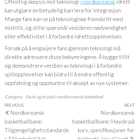
Offentlig skepsis mot teknologi
i nordkoreansk
idrett
kan utgjøre en betydelig barriere for integrasjon.
Mange fans kan se på teknologiske fremskritt med
mistillit, og stille spørsmål ved deres nødvendighet
eller effektivitet i å forbedre idrettsopplevelsen.
Forsøk på å engasjere fans gjennom teknologi må
direkte adressere disse bekymringene. Å bygge tillit
og demonstrere verdien av teknologi i å forbedre
spillopplevelser kan bidra til å endre offentlig
oppfatning og oppmuntre til aksept av nye systemer.
Category
Fouls og brudd i nordkoreansk basketball
Post
Previous
PREVIOUS
NEXT
N
Nordkoreansk
Nordkoreansk
navigation
Post
P
basketballbane:
basketballbane: Høyde på
Tilgjengelighetsstandarde
kurv, spesifikasjoner for
r, Sikkerhetstiltak,
bakbrett, krav til nett