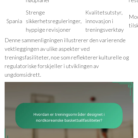
Strenge
Kvalitetsutstyr,
Mod
Spania
sikkerhetsreguleringer,
innovasjon i
til
hyppige revisjoner
treningsverktøy
Denne sammenligningen illustrerer den varierende
vektleggingen av ulike aspekter ved
treningsfasiliteter, noe som reflekterer kulturelle og
regulatoriske forskjeller i utviklingen av
ungdomsidrett.