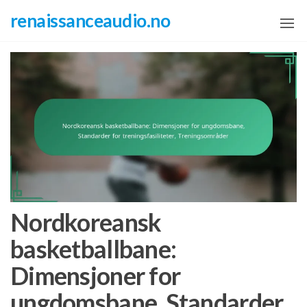
Skip
renaissanceaudio.no
to
the
content
Nordkoreansk
basketballbane:
Dimensjoner for
ungdomsbane, Standarder