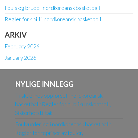
Fouls og brudd i nordkoreansk basketball
Regler for spill i nordkoreansk basketball
ARKIV
February 2026
January 2026
NYLIGE INNLEGG
Tilskuernes oppførsel i nordkoreansk
basketball: Regler for publikumskontroll,
Sikkerhetstiltak
Foulvurdering i nordkoreansk basketball:
Regler for repriser av fouler,