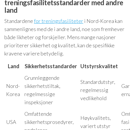
treningsfasilitetsstandarder med andre
land
Standardene
for treningsfasiliteter
i Nord-Korea kan
sammenlignes med de i andre land, noe som fremhever
både likheter og forskjeller. Mens mange nasjoner
prioriterer sikkerhet og kvalitet, kan de spesifikke
kravene variere betydelig.
Land
Sikkerhetsstandarder
Utstyrskvalitet
Grunnleggende
Standardutstyr,
Nord-
sikkerhetstiltak,
Gar
regelmessig
Korea
regelmessige
ern
vedlikehold
inspeksjoner
Omfattende
Omf
Høykvalitets,
USA
sikkerhetsprosedyrer,
fasi
variert utstyr
nødplaner
res