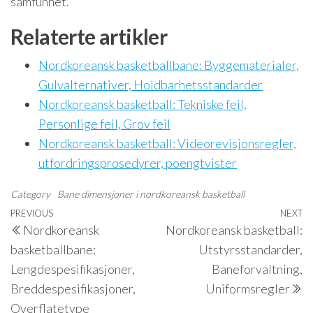
samfunnet.
Relaterte artikler
Nordkoreansk basketballbane: Byggematerialer,
Gulvalternativer, Holdbarhetsstandarder
Nordkoreansk basketball: Tekniske feil,
Personlige feil, Grov feil
Nordkoreansk basketball: Videorevisjonsregler,
utfordringsprosedyrer, poengtvister
Category
Bane dimensjoner i nordkoreansk basketball
Post
Previous
PREVIOUS
NEXT
N
Nordkoreansk
Nordkoreansk basketball:
navigation
Post
P
basketballbane:
Utstyrsstandarder,
Lengdespesifikasjoner,
Baneforvaltning,
Breddespesifikasjoner,
Uniformsregler
Overflatetype